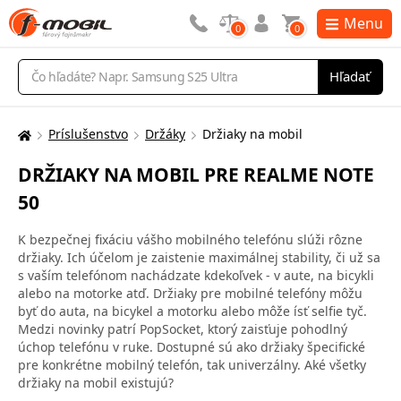
Menu
0
0
Vyhľadávanie
Hľadať
Príslušenstvo
Držáky
Držiaky na mobil
Tu
sa
DRŽIAKY NA MOBIL PRE REALME NOTE
nachádzate:
50
K bezpečnej fixáciu vášho mobilného telefónu slúži rôzne
držiaky. Ich účelom je zaistenie maximálnej stability, či už sa
s vaším telefónom nachádzate kdekoľvek - v aute, na bicykli
alebo na motorke atď. Držiaky pre mobilné telefóny môžu
byť do auta, na bicykel a motorku alebo môže ísť selfie tyč.
Medzi novinky patrí PopSocket, ktorý zaisťuje pohodlný
úchop telefónu v ruke. Dostupné sú ako držiaky špecifické
pre konkrétne mobilný telefón, tak univerzálny. Aké všetky
držiaky na mobil existujú?