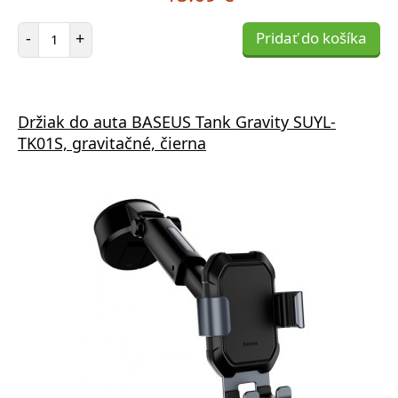
Počet položiek
-
+
Pridať do košíka
Držiak do auta BASEUS Tank Gravity SUYL-
TK01S, gravitačné, čierna