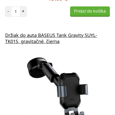
Počet položiek
-
+
Pridať do košíka
Držiak do auta BASEUS Tank Gravity SUYL-
TK01S, gravitačné, čierna