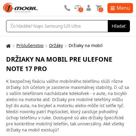
Menu
0
0
Vyhľadávanie
Hľadať
Príslušenstvo
Držáky
Držiaky na mobil
Tu
sa
DRŽIAKY NA MOBIL PRE ULEFONE
nachádzate:
NOTE 17 PRO
K bezpečnej fixáciu vášho mobilného telefónu slúži rôzne
držiaky. Ich účelom je zaistenie maximálnej stability, či už sa
s vaším telefónom nachádzate kdekoľvek - v aute, na bicykli
alebo na motorke atď. Držiaky pre mobilné telefóny môžu
byť do auta, na bicykel a motorku alebo môže ísť selfie tyč.
Medzi novinky patrí PopSocket, ktorý zaisťuje pohodlný
úchop telefónu v ruke. Dostupné sú ako držiaky špecifické
pre konkrétne mobilný telefón, tak univerzálny. Aké všetky
držiaky na mobil existujú?