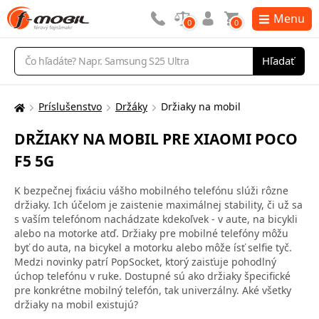
Menu
0
0
Vyhľadávanie
Hľadať
Príslušenstvo
Držáky
Držiaky na mobil
Tu
sa
DRŽIAKY NA MOBIL PRE XIAOMI POCO
nachádzate:
F5 5G
K bezpečnej fixáciu vášho mobilného telefónu slúži rôzne
držiaky. Ich účelom je zaistenie maximálnej stability, či už sa
s vaším telefónom nachádzate kdekoľvek - v aute, na bicykli
alebo na motorke atď. Držiaky pre mobilné telefóny môžu
byť do auta, na bicykel a motorku alebo môže ísť selfie tyč.
Medzi novinky patrí PopSocket, ktorý zaisťuje pohodlný
úchop telefónu v ruke. Dostupné sú ako držiaky špecifické
pre konkrétne mobilný telefón, tak univerzálny. Aké všetky
držiaky na mobil existujú?