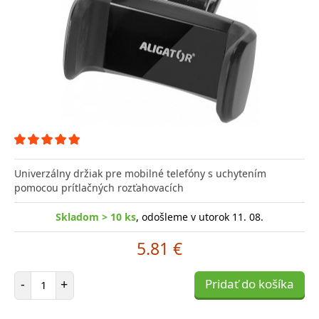
Univerzálny držiak pre mobilné telefóny s uchytením
pomocou prítlačných rozťahovacích
Skladom > 10 ks
, odošleme v utorok 11. 08.
5.81 €
Počet položiek
-
+
Pridať do košíka