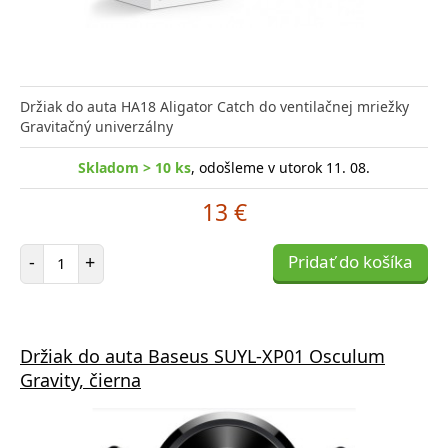
Držiak do auta HA18 Aligator Catch do ventilačnej mriežky
Gravitačný univerzálny
Skladom > 10 ks
, odošleme v utorok 11. 08.
13 €
Počet položiek
-
+
Pridať do košíka
Držiak do auta Baseus SUYL-XP01 Osculum
Gravity, čierna