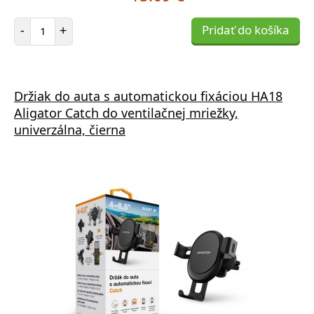
Počet položiek
-
+
Pridať do košíka
Držiak do auta s automatickou fixáciou HA18
Aligator Catch do ventilačnej mriežky,
univerzálna, čierna