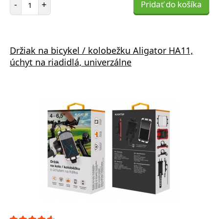
-
+
Pridať do košíka
Držiak na bicykel / kolobežku Aligator HA11,
úchyt na riadidlá, univerzálne