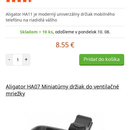
Aligator HA11 je moderný univerzálny držiak mobilného
telefónu na riadidlá vášho
Skladom > 10 ks
, odošleme v pondelok 10. 08.
8.55 €
Počet položiek
-
+
Pridať do košíka
Aligator HA07 Miniatúrny držiak do ventilačné
mriežky