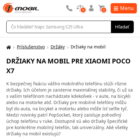
Menu
0
0
Vyhľadávanie
Hľadať
Príslušenstvo
Držáky
Držiaky na mobil
Tu
sa
DRŽIAKY NA MOBIL PRE XIAOMI POCO
nachádzate:
X7
K bezpečnej fixáciu vášho mobilného telefónu slúži rôzne
držiaky. Ich účelom je zaistenie maximálnej stability, či už sa
s vaším telefónom nachádzate kdekoľvek - v aute, na bicykli
alebo na motorke atď. Držiaky pre mobilné telefóny môžu
byť do auta, na bicykel a motorku alebo môže ísť selfie tyč.
Medzi novinky patrí PopSocket, ktorý zaisťuje pohodlný
úchop telefónu v ruke. Dostupné sú ako držiaky špecifické
pre konkrétne mobilný telefón, tak univerzálny. Aké všetky
držiaky na mobil existujú?