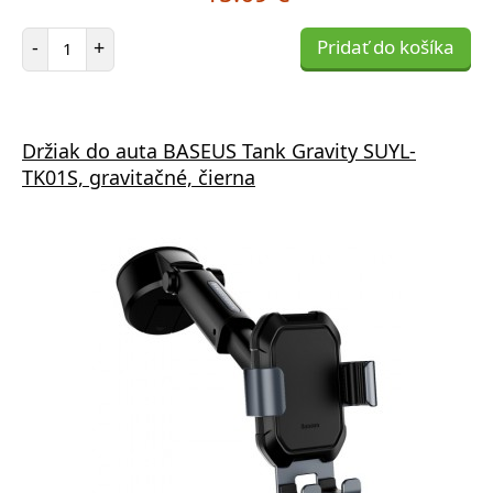
Počet položiek
-
+
Pridať do košíka
Držiak do auta BASEUS Tank Gravity SUYL-
TK01S, gravitačné, čierna