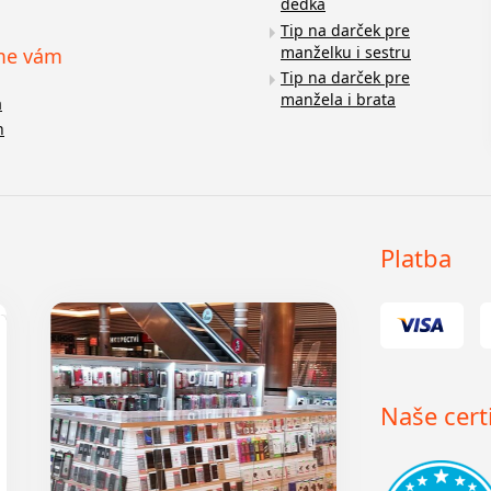
dedka
Tip na darček pre
manželku i sestru
me vám
Tip na darček pre
manžela i brata
a
n
Platba
Naše certi