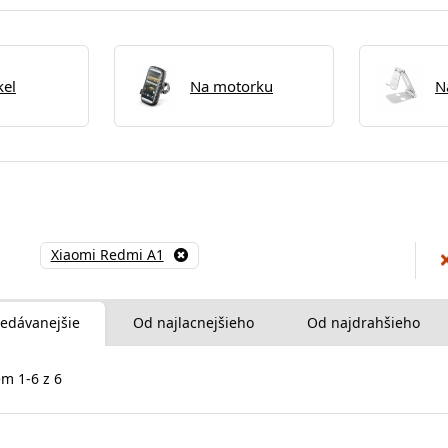
kel
Na motorku
N
Xiaomi Redmi A1
edávanejšie
Od najlacnejšieho
Od najdrahšieho
m 1-6 z 6