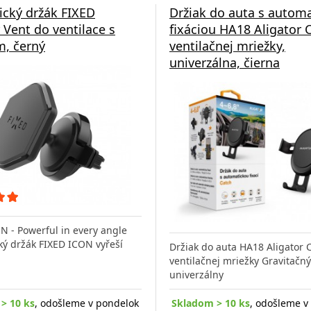
cký držák FIXED
Držiak do auta s autom
r Vent do ventilace s
fixáciou HA18 Aligator 
, černý
ventilačnej mriežky,
univerzálna, čierna
N - Powerful in every angle
ý držák FIXED ICON vyřeší
Držiak do auta HA18 Aligator 
ventilačnej mriežky Gravitačný
univerzálny
> 10 ks
, odošleme v pondelok
Skladom > 10 ks
, odošleme v