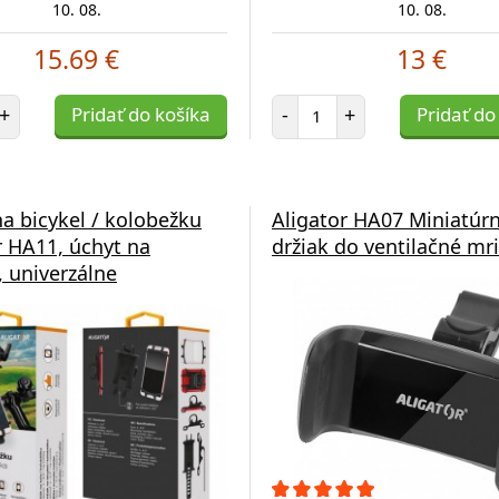
10. 08.
10. 08.
15.69 €
13 €
et položiek
Počet položiek
+
Pridať do košíka
-
+
Pridať do
na bicykel / kolobežku
Aligator HA07 Miniatúr
r HA11, úchyt na
držiak do ventilačné mr
, univerzálne