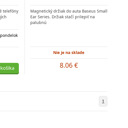
é telefóny
Magnetický držiak do auta Baseus Small
ných
Ear Series. Držiak stačí prilepiť na
palubnú
 pondelok
Nie je na sklade
8.06 €
 košíka
1