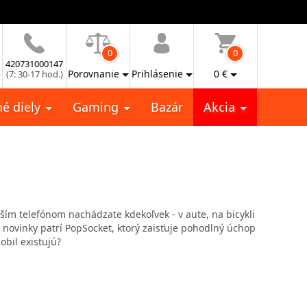
0
0
420731000147
Porovnanie
Prihlásenie
0
€
(7: 30-17 hod.)
é diely
Gaming
Bazár
Akcia
aším telefónom nachádzate kdekoľvek - v aute, na bicykli
i novinky patrí PopSocket, ktorý zaisťuje pohodlný úchop
obil existujú?