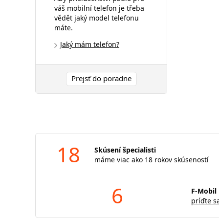
váš mobilní telefon je třeba
vědět jaký model telefonu
máte.
Jaký mám telefon?
Prejsť do poradne
18
Skúsení špecialisti
máme viac ako 18 rokov skúseností
6
F-Mobil 
príďte s