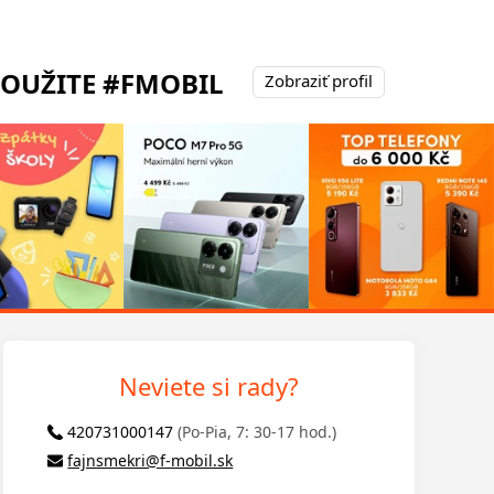
POUŽITE #FMOBIL
Zobraziť profil
Neviete si rady?
420731000147
(Po-Pia, 7: 30-17 hod.)
fajnsmekri@f-mobil.sk