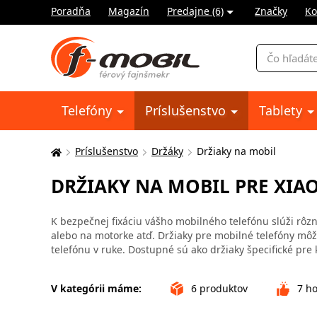
Poradňa
Magazín
Predajne (6)
Značky
Ko
Vyhľadávani
Telefóny
Príslušenstvo
Tablety
Príslušenstvo
Držáky
Držiaky na mobil
Tu
sa
DRŽIAKY NA MOBIL PRE XIA
nachádzate:
K bezpečnej fixáciu vášho mobilného telefónu slúži rôzne
alebo na motorke atď. Držiaky pre mobilné telefóny môžu
telefónu v ruke. Dostupné sú ako držiaky špecifické pre 
V kategórii máme:
6
produktov
7
ho