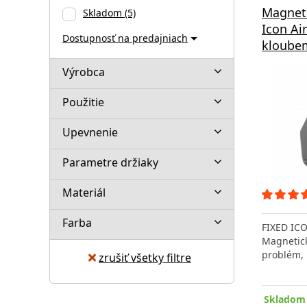
Magneti
Skladom
(5)
Icon Ai
Dostupnosť na predajniach
kloubem
Výrobca
Použitie
Upevnenie
Parametre držiaky
Materiál
Farba
FIXED ICO
Magnetick
problém,
zrušiť všetky filtre
Skladom 