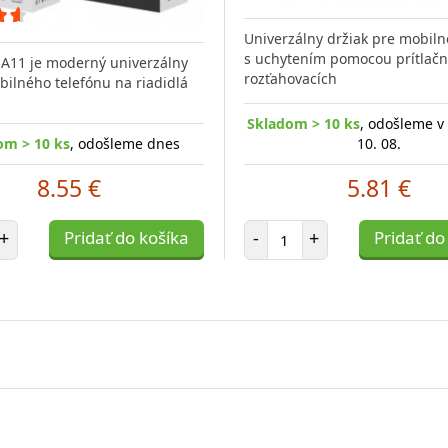
Univerzálny držiak pre mobiln
s uchytením pomocou prítlač
HA11 je moderný univerzálny
rozťahovacích
bilného telefónu na riadidlá
Skladom > 10 ks
, odošleme v
om > 10 ks
, odošleme dnes
10. 08.
8.55 €
5.81 €
et položiek
Počet položiek
+
Pridať do košíka
-
+
Pridať do