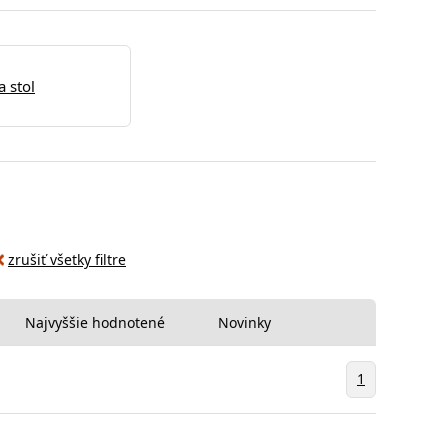
a stol
zrušiť všetky filtre
Najvyššie hodnotené
Novinky
1