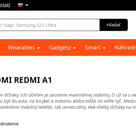
ntakt
e
Hľadať
Wearables
Gadgety
Smart
Náhradn
OMI REDMI A1
 držiaky. Ich účelom je zaistenie maximálnej stability, či už sa s v
 byť do auta, na bicykel a motorku alebo môže ísť selfie tyč. Medz
konkrétne mobilný telefón, tak univerzálny. Aké všetky držiaky na m
dnotenie