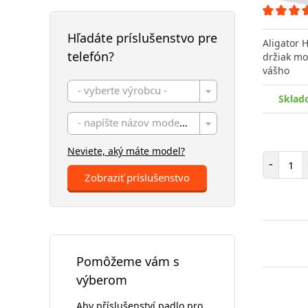
Hľadáte príslušenstvo pre
Aligator 
telefón?
držiak mo
vášho
- vyberte výrobcu -
Sklad
- napíšte názov modelu -
Neviete, aký máte model?
Poč
-
Zobraziť príslušenstvo
Pomôžeme vám s
výberom
Aby příslušenství padlo pro