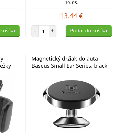
10. 08.
13.44 €
Počet položiek
 košíka
-
+
Pridať do košíka
ny
Magnetický držiak do auta
iežky
Baseus Small Ear Series, black