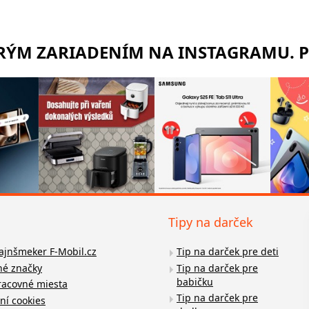
TRÝM ZARIADENÍM NA INSTAGRAMU. 
Tipy na darček
fajnšmeker F-Mobil.cz
Tip na darček pre deti
é značky
Tip na darček pre
babičku
racovné miesta
Tip na darček pre
ní cookies