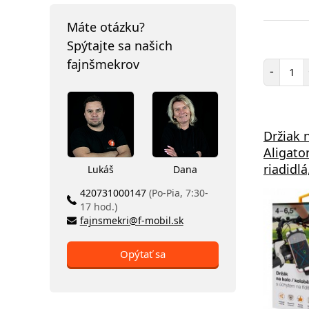
Máte otázku?
Spýtajte sa našich
fajnšmekrov
Poč
-
Držiak 
Aligato
riadidlá
Lukáš
Dana
420731000147
(Po-Pia, 7:30-
17 hod.)
fajnsmekri@f-mobil.sk
Opýtať sa