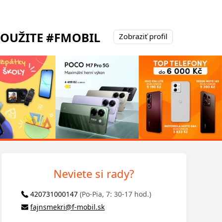
POUŽITE #FMOBIL
Zobraziť profil
Neviete si rady?
420731000147
(Po-Pia, 7: 30-17 hod.)
fajnsmekri@f-mobil.sk