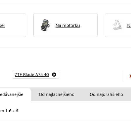
kel
Na motorku
N
ZTE Blade A75 4G
edávanejšie
Od najlacnejšieho
Od najdrahšieho
m 1-6 z 6