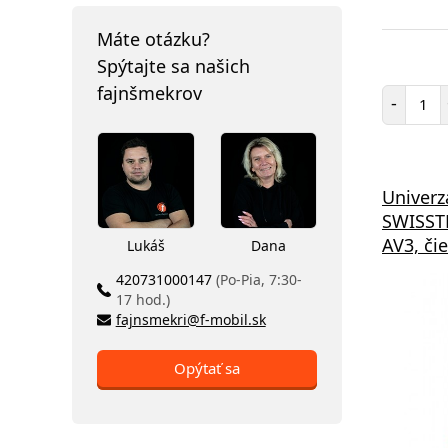
Máte otázku?
Spýtajte sa našich
fajnšmekrov
Poč
-
Univerz
SWISST
AV3, či
Lukáš
Dana
420731000147
(Po-Pia, 7:30-
17 hod.)
fajnsmekri@f-mobil.sk
Opýtať sa