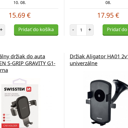
10. 08.
08.
15.69 €
17.95 €
et položiek
Počet položiek
+
Pridať do košíka
-
+
Pridať do
álny držiak do auta
Držiak Aligator HA01 2v
EN S-GRIP GRAVITY G1-
univerzálne
erna