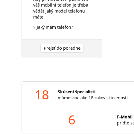
váš mobilní telefon je třeba
vědět jaký model telefonu
máte.
Jaký mám telefon?
Prejsť do poradne
18
Skúsení špecialisti
máme viac ako 18 rokov skúseností
6
F-Mobil 
príďte s