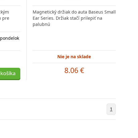
ickým
Magnetický držiak do auta Baseus Small
u pre
Ear Series. Držiak stačí prilepiť na
palubnú
 pondelok
Nie je na sklade
8.06 €
 košíka
1