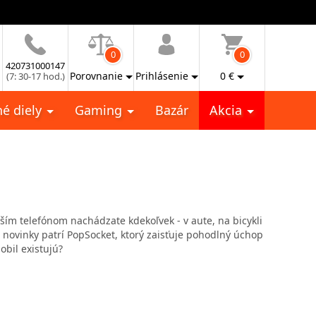
0
0
420731000147
Porovnanie
Prihlásenie
0
€
(7: 30-17 hod.)
é diely
Gaming
Bazár
Akcia
aším telefónom nachádzate kdekoľvek - v aute, na bicykli
i novinky patrí PopSocket, ktorý zaisťuje pohodlný úchop
obil existujú?