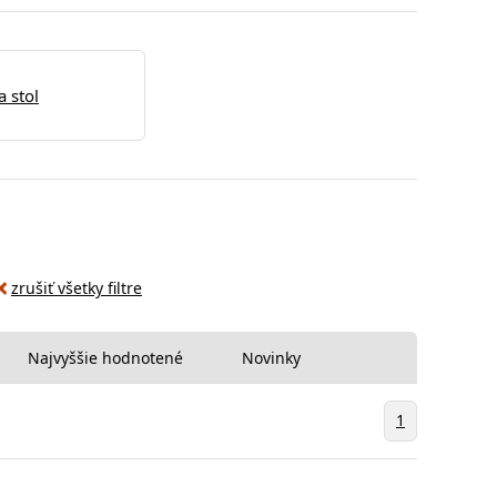
a stol
zrušiť všetky filtre
Najvyššie hodnotené
Novinky
1