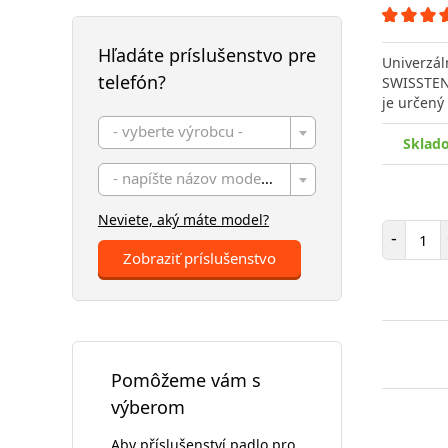
Hľadáte príslušenstvo pre
Univerzál
telefón?
SWISSTEN
je určený
- vyberte výrobcu -
Sklad
- napíšte názov modelu -
Neviete, aký máte model?
Poč
-
Zobraziť príslušenstvo
Pomôžeme vám s
výberom
Aby příslušenství padlo pro