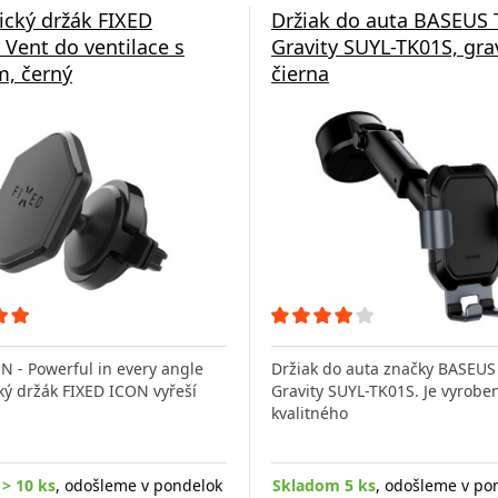
cký držák FIXED
Držiak do auta BASEUS 
r Vent do ventilace s
Gravity SUYL-TK01S, gra
, černý
čierna
N - Powerful in every angle
Držiak do auta značky BASEUS
ý držák FIXED ICON vyřeší
Gravity SUYL-TK01S. Je vyroben
kvalitného
> 10 ks
, odošleme v pondelok
Skladom 5 ks
, odošleme v po