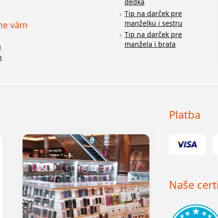
dedka
Tip na darček pre
manželku i sestru
me vám
Tip na darček pre
manžela i brata
a
n
Platba
Naše certi