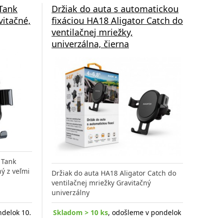
Tank
Držiak do auta s automatickou
vitačné,
fixáciou HA18 Aligator Catch do
ventilačnej mriežky,
univerzálna, čierna
 Tank
ý z veľmi
Držiak do auta HA18 Aligator Catch do
ventilačnej mriežky Gravitačný
univerzálny
ndelok 10.
Skladom > 10 ks
, odošleme v pondelok