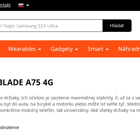
ntakt
e
Hľadať
Wearables
Gadgety
Smart
Náhradn
BLADE A75 4G
 držiaky. Ich účelom je zaistenie maximálnej stability, či už sa s v
 byť do auta, na bicykel a motorku alebo môže ísť selfie tyč. Medz
konkrétne mobilný telefón, tak univerzálny. Aké všetky držiaky na m
dnotenie