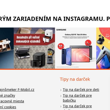
TRÝM ZARIADENÍM NA INSTAGRAMU. 
Tipy na darček
fajnšmeker F-Mobil.cz
Tip na darček pre deti
é značky
Tip na darček pre
babičku
racovné miesta
Tip na darček pre
ní cookies