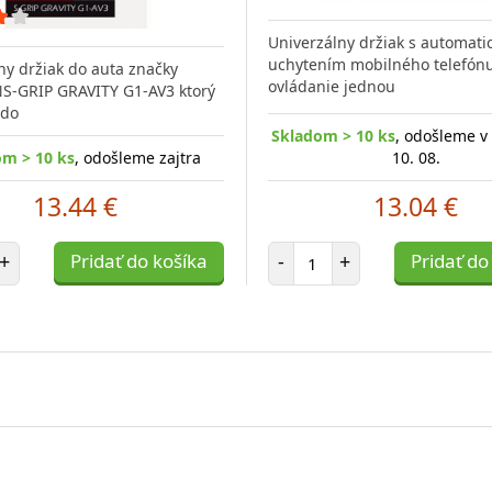
Univerzálny držiak s automat
uchytením mobilného telefón
ny držiak do auta značky
ovládanie jednou
S-GRIP GRAVITY G1-AV3 ktorý
 do
Skladom > 10 ks
, odošleme v
om > 10 ks
, odošleme zajtra
10. 08.
13.44 €
13.04 €
et položiek
Počet položiek
+
Pridať do košíka
-
+
Pridať do