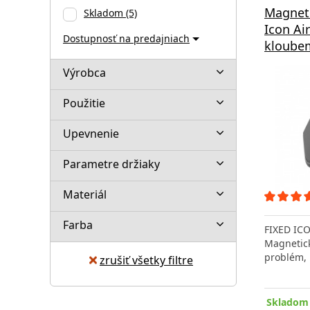
Magneti
Skladom
(5)
Icon Ai
Dostupnosť na predajniach
kloubem
Výrobca
Použitie
Upevnenie
Parametre držiaky
Materiál
Farba
FIXED ICO
Magnetick
problém,
zrušiť všetky filtre
Skladom 