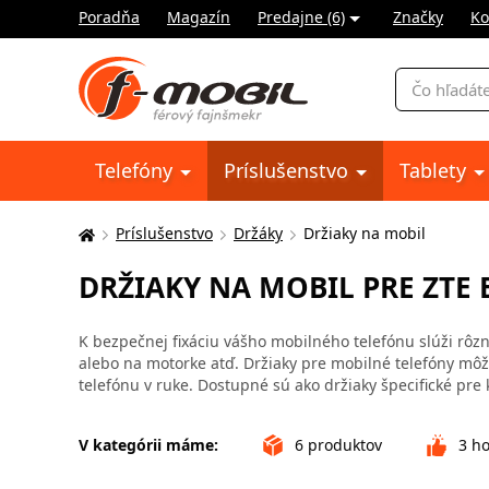
Poradňa
Magazín
Predajne (6)
Značky
Ko
Vyhľadávani
Telefóny
Príslušenstvo
Tablety
Príslušenstvo
Držáky
Držiaky na mobil
Tu
sa
DRŽIAKY NA MOBIL PRE ZTE 
nachádzate:
K bezpečnej fixáciu vášho mobilného telefónu slúži rôzne
alebo na motorke atď. Držiaky pre mobilné telefóny môžu
telefónu v ruke. Dostupné sú ako držiaky špecifické pre 
V kategórii máme:
6
produktov
3
ho