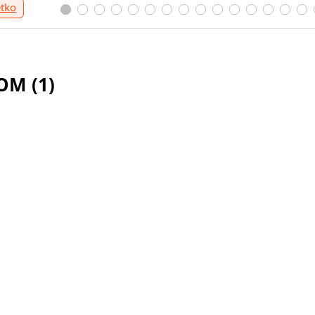
etko
M (1)