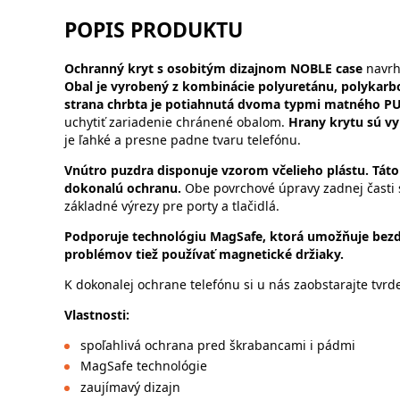
POPIS PRODUKTU
Ochranný kryt s osobitým dizajnom NOBLE case
navrh
Obal je vyrobený z kombinácie polyuretánu, polykarb
strana chrbta je potiahnutá dvoma typmi matného PU 
uchytiť zariadenie chránené obalom.
Hrany krytu sú v
je ľahké a presne padne tvaru telefónu.
Vnútro puzdra disponuje vzorom včelieho plástu. Táto
dokonalú ochranu.
Obe povrchové úpravy zadnej čast
základné výrezy pre porty a tlačidlá.
Podporuje technológiu MagSafe, ktorá umožňuje bezd
problémov tiež používať magnetické držiaky.
K dokonalej ochrane telefónu si u nás zaobstarajte tvrde
Vlastnosti:
spoľahlivá ochrana pred škrabancami i pádmi
MagSafe technológie
zaujímavý dizajn