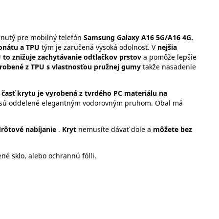
nutý pre mobilný telefón
Samsung Galaxy A16 5G/A16 4G.
onátu a TPU
tým je zaručená vysoká odolnosť. V
nejšia
to znižuje zachytávanie odtlačkov prstov
a pomôže lepšie
yrobené z TPU s vlastnosťou pružnej gumy
takže nasadenie
 časť krytu je vyrobená z tvrdého PC materiálu na
i sú oddelené elegantným vodorovným pruhom. Obal má
rôtové nabíjanie
.
Kryt
nemusíte dávať dole a
môžete bez
né sklo, alebo ochrannú fólli.