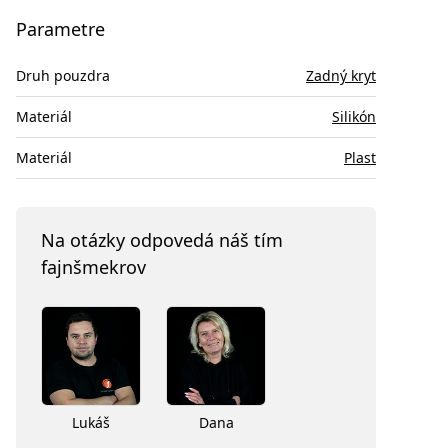
Parametre
Druh pouzdra
Zadný kryt
Materiál
Silikón
Materiál
Plast
Na otázky odpovedá náš tím
fajnšmekrov
Lukáš
Dana