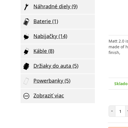
Náhradné diely (9)
Baterie (1)
Nabijačky (14)
Tvrdené sklá značky 3mk HardGlass pre
Matt 2.0 i
mobilný telefón Samsung Galaxy A16
made of h
Prémiové skl
Káble (8)
predstavujú
finish,
g
pre najlepš
mobilného
Držiaky do auta (5)
Powerbanky (5)
Sklado
.
Skladom > 5 ks
, odošleme v utorok 11.
Skladom > 
08.
Zobraziť viac
7.15 €
Poče
-
Počet položiek
Počet 
-
+
Pridať do košíka
-
+