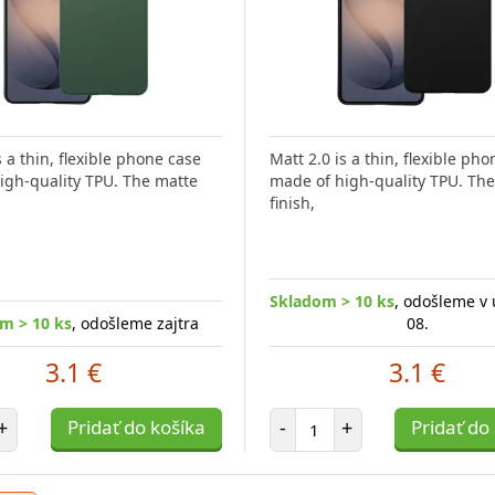
s a thin, flexible phone case
Matt 2.0 is a thin, flexible ph
igh-quality TPU. The matte
made of high-quality TPU. Th
o Tactical Glass Shield 2.5D
Tvrdené sklo Obal:Me 2.5D fajn
finish,
iu ochranu displeja
voľba na ochranu vášho mobiln
telefónu Samsung
Skladom > 10 ks
, odošleme v 
m > 10 ks
, odošleme zajtra
08.
10 ks
, odošleme v utorok 11.
08.
Skladom 2 ks
, odošleme za
3.1 €
3.1 €
6.7 €
2.66 €
t položiek
Počet položiek
+
Pridať do košíka
-
+
Pridať do
položiek
Počet položiek
Pridať do košíka
-
+
Pridať do k