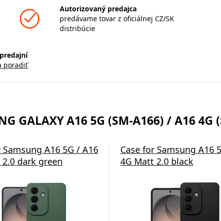
Autorizovaný predajca
predávame tovar z oficiálnej CZ/SK
distribúcie
predajní
a poradiť
 GALAXY A16 5G (SM-A166) / A16 4G (
tvrdené sklo Tactical
r Samsung A16 5G / A16
Tvrdené sklo OBAL:ME 2.
Case for Samsung A16 5
ield 2.5D pre Samsung
 2.0 dark green
Samsung Galaxy A16 5G,
4G Matt 2.0 black
6 5G, číra
transparentné