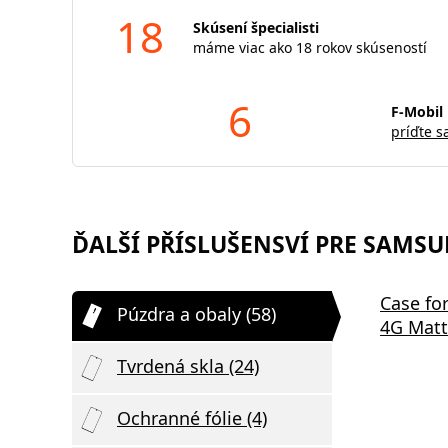
18
Skúsení špecialisti
máme viac ako 18 rokov skúseností
6
F-Mobil 
príďte s
ĎALŠÍ PŘÍSLUŠENSVÍ PRE SAMSUNG
Tvrdené sklo 3mk HardGlass
Ochranné 
Case fo
Púzdra a obaly (58)
pre Samsung Galaxy A16
Glass Sh
4G Matt
Galaxy A1
Tvrdená skla (24)
Ochranné fólie (4)