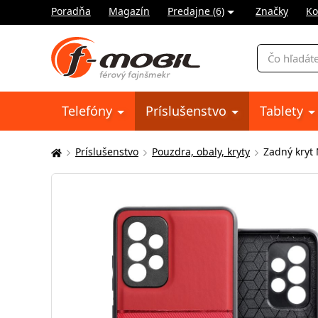
Poradňa
Magazín
Predajne (6)
Značky
Ko
Vyhľadávani
Telefóny
Príslušenstvo
Tablety
Príslušenstvo
Pouzdra, obaly, kryty
Zadný kryt
Tu
sa
nachádzate: