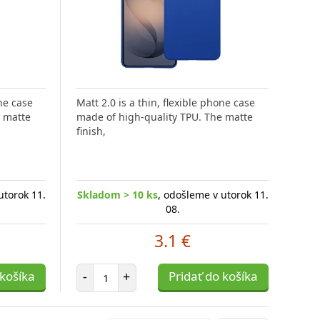
one case
Matt 2.0 is a thin, flexible phone case
e matte
made of high-quality TPU. The matte
ová
Tvrdené sklo značky 3mk Lens
Prémio
Zad
finish,
ého
Protection na ochranu kamery
pre na
SKI
mobilného telefónu Samsung
mobil
Gala
utorok 11.
Skladom > 10 ks
, odošleme v utorok 11.
08.
Skladom 4 ks
, odošleme v utorok 11.
Sklad
jtra
08.
3.1 €
4.91 €
Počet položiek
 košíka
-
+
Pridať do košíka
-
Počet položiek
ošíka
-
+
Pridať do košíka
-