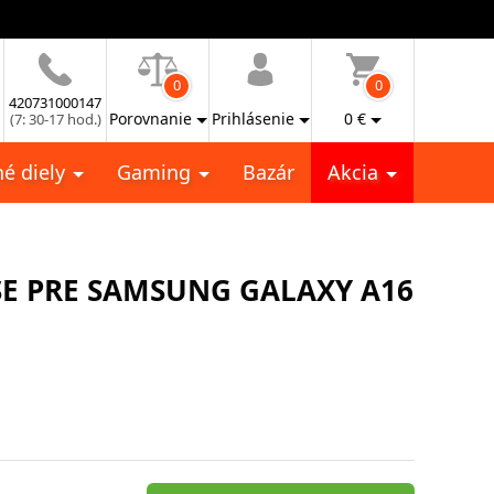
0
0
420731000147
Porovnanie
Prihlásenie
0
€
(7: 30-17 hod.)
é diely
Gaming
Bazár
Akcia
SE PRE SAMSUNG GALAXY A16