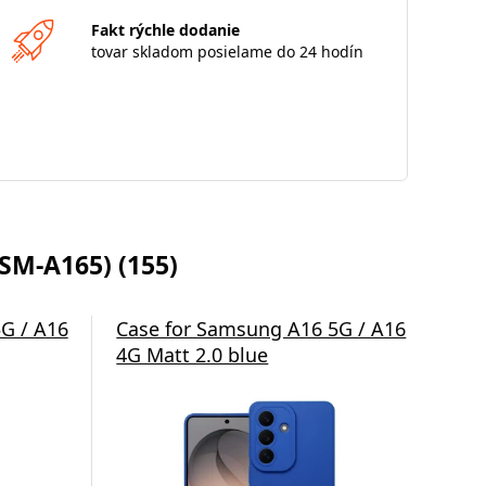
Fakt rýchle dodanie
tovar skladom posielame do 24 hodín
SM-A165) (155)
5D pre
G / A16
Ochrana kamery 3mk Lens
Case for Samsung A16 5G / A16
Ochr
Zad
Protection pre Samsung Galaxy
4G Matt 2.0 blue
Glas
ca
A16
Gala
Gal