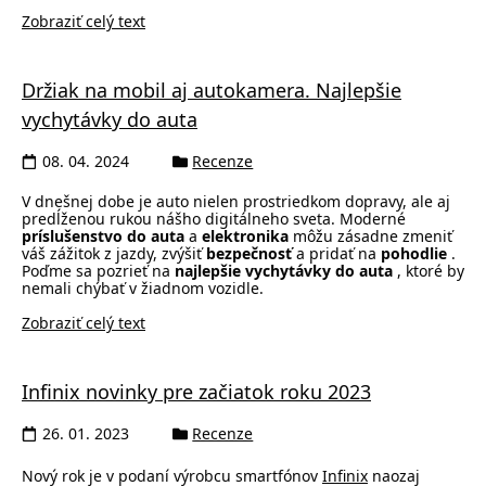
Zobraziť celý text
Držiak na mobil aj autokamera. Najlepšie
vychytávky do auta
08. 04. 2024
Recenze
V dnešnej dobe je auto nielen prostriedkom dopravy, ale aj
predĺženou rukou nášho digitálneho sveta. Moderné
príslušenstvo do auta
a
elektronika
môžu zásadne zmeniť
váš zážitok z jazdy, zvýšiť
bezpečnosť
a pridať na
pohodlie
.
Poďme sa pozrieť na
najlepšie vychytávky do auta
, ktoré by
nemali chýbať v žiadnom vozidle.
Zobraziť celý text
Infinix novinky pre začiatok roku 2023
26. 01. 2023
Recenze
Nový rok je v podaní výrobcu smartfónov
Infinix
naozaj