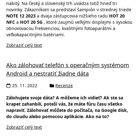
nabitý. Na český a slovenský trh uvádza totiž hneď tri
novinky. Zákazníkom sa predstaví šampión v strednej triede
NOTE 12 2023
a dvaja zástupcovia nižšieho radu
HOT 20
NFC
a
HOT 20 5G
, ktoré zaujmú veľkými displejmi s vysokou
obnovovacou frekvenciou, kvalitnými fotoaparátmi a
veľkokapacitnými batériami.
Zobraziť celý text
Ako zálohovať telefón s operačným systémom
Android a nestratiť žiadne dáta
25. 11. 2022
Recenze
Zálohujete svoje dáta? A môžeme ich vidieť? Ak ste sa
krapet zahanbili, poteší vás, že máte fúru času všetko
napraviť. Zálohovať môžete do počítača, na Google disk,
do cloudu alebo pomocou aplikácie. Ako na to?
Zobraziť celý text