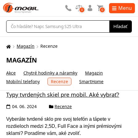
Menu
0
0
Vyhľadávanie
Hľadať
Magazín
Recenze
Tu
sa
MAGAZÍN
nachádzate:
Akce
Chytré hodinky a náramky
Magazin
Mobilní telefony
Recenze
SmartHome
Typy tvrdených skiel pre mobil. Aké vybrať?
04. 06. 2024
Recenze
Vyberáte tvrdené sklo pre svoj telefón a tápete v
rozdieloch medzi 2,5D, Full Face a inými prémiovými
sklami? Poradíme vám, aké zvoliť.